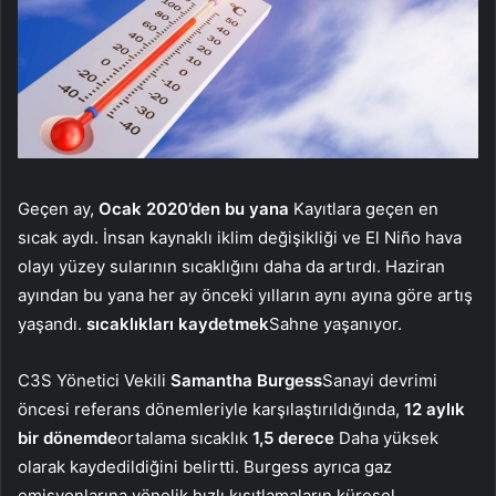
Geçen ay,
Ocak 2020’den bu yana
Kayıtlara geçen en
sıcak aydı. İnsan kaynaklı iklim değişikliği ve El Niño hava
olayı yüzey sularının sıcaklığını daha da artırdı. Haziran
ayından bu yana her ay önceki yılların aynı ayına göre artış
yaşandı.
sıcaklıkları kaydetmek
Sahne yaşanıyor.
C3S Yönetici Vekili
Samantha Burgess
Sanayi devrimi
öncesi referans dönemleriyle karşılaştırıldığında,
12 aylık
bir dönemde
ortalama sıcaklık
1,5 derece
Daha yüksek
olarak kaydedildiğini belirtti. Burgess ayrıca gaz
emisyonlarına yönelik hızlı kısıtlamaların küresel