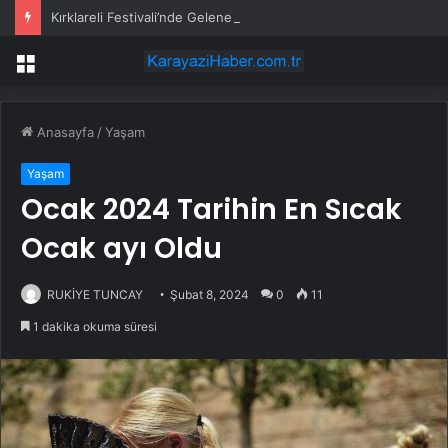
Kırklareli Festivali’nde Geleneksel Defile
Menü
Anasayfa
/
Yaşam
Yaşam
Ocak 2024 Tarihin En Sıcak
Ocak ayı Oldu
RUKİYE TUNCAY
Şubat 8, 2024
0
11
1 dakika okuma süresi