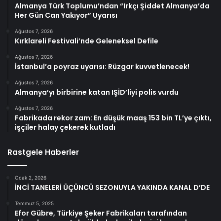
Almanya Türk Toplumu’ndan “Irkçı Şiddet Almanya’da
Her Gün Can Yakıyor” Uyarısı
Ağustos 7, 2026
Kırklareli Festivali’nde Geleneksel Defile
Ağustos 7, 2026
İstanbul’a poyraz uyarısı: Rüzgar kuvvetlenecek!
Ağustos 7, 2026
Almanya’yı birbirine katan IŞİD’liyi polis vurdu
Ağustos 7, 2026
Fabrikada rekor zam: En düşük maaş 153 bin TL’ye çıktı,
işçiler halay çekerek kutladı
Rastgele Haberler
Ocak 2, 2026
İNCİ TANELERİ ÜÇÜNCÜ SEZONUYLA YAKINDA KANAL D’DE
Temmuz 5, 2025
Efor Gübre, Türkiye Şeker Fabrikaları tarafından