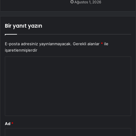
Ağustos 1, 2026
Bir yanıt yazın
E-posta adresiniz yayınlanmayacak.
Gerekli alanlar
*
ile
işaretlenmişlerdir
Y
o
r
u
m
*
Ad
*