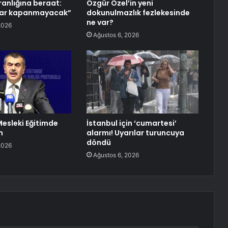
ranlığına beraat:
Özgür Özel’in yeni
lar kapanmayacak”
dokunulmazlık fezlekesinde
ne var?
2026
Ağustos 6, 2026
Mesleki Eğitimde
İstanbul için ‘cumartesi’
m
alarmı! Uyarılar turuncuya
döndü
2026
Ağustos 6, 2026