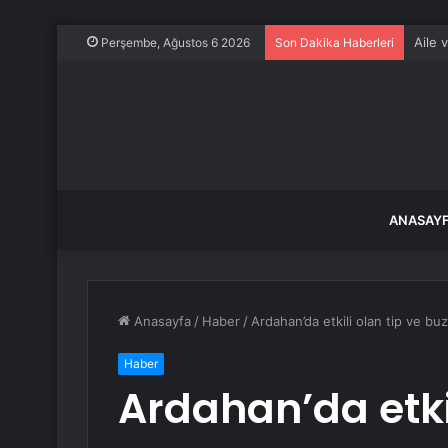
Aile 
Perşembe, Ağustos 6 2026
Son Dakika Haberleri
ANASAY
Anasayfa
/
Haber
/
Ardahan’da etkili olan tip ve bu
Haber
Ardahan’da etkil