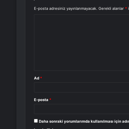
E-posta adresiniz yayınlanmayacak.
Gerekli alanlar
*
i
Y
o
r
u
m
*
Ad
*
E-posta
*
Daha sonraki yorumlarımda kullanılması için adı