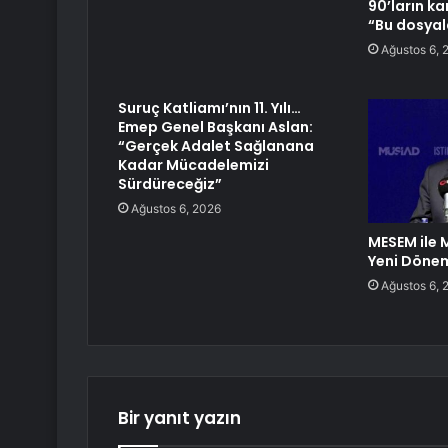
90’ların ka
“Bu dosya
Ağustos 6, 
Suruç Katliamı’nın 11. Yılı…
Emep Genel Başkanı Aslan:
“Gerçek Adalet Sağlanana
Kadar Mücadelemizi
Sürdüreceğiz”
Ağustos 6, 2026
MESEM ile 
Yeni Döne
Ağustos 6, 
Bir yanıt yazın