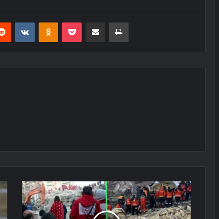
erest
Reddit
VKontakte
Odnoklassniki
Pocket
E-Posta ile paylaş
Yazdır