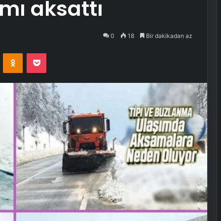
mı aksattı
0
18
Bir dakikadan az
VKontakte
Odnoklassniki
Pocket