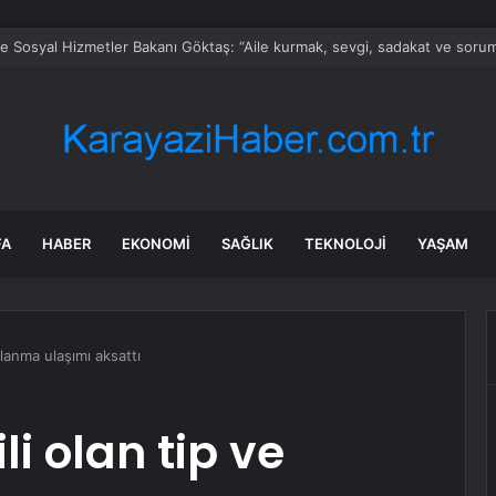
ve Sosyal Hizmetler Bakanı Göktaş: “Aile kurmak, sevgi, sadakat ve sorum
FA
HABER
EKONOMI
SAĞLIK
TEKNOLOJI
YAŞAM
zlanma ulaşımı aksattı
i olan tip ve