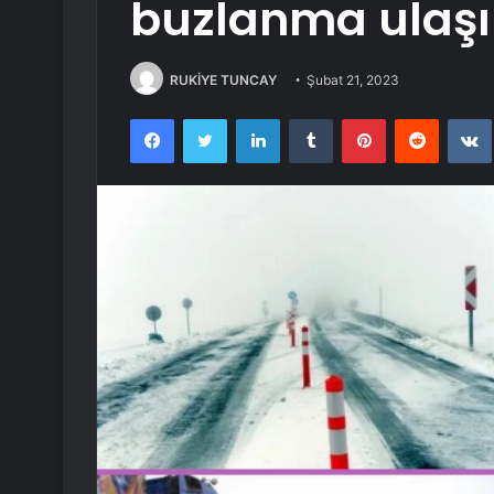
buzlanma ulaşı
RUKİYE TUNCAY
Şubat 21, 2023
Facebook
Twitter
LinkedIn
Tumblr
Pinterest
Reddit