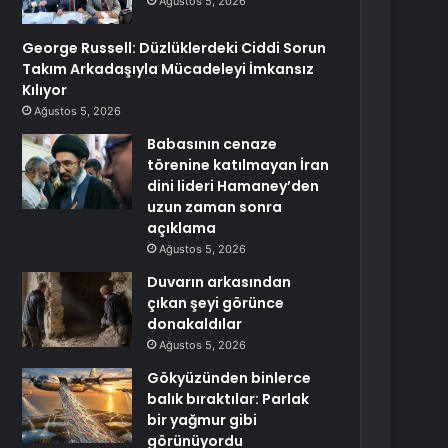
Ağustos 5, 2026
George Russell: Düzlüklerdeki Ciddi Sorun
Takım Arkadaşıyla Mücadeleyi İmkansız
Kılıyor
Ağustos 5, 2026
Babasının cenaze
törenine katılmayan İran
dini lideri Hamaney’den
uzun zaman sonra
açıklama
Ağustos 5, 2026
Duvarın arkasından
çıkan şeyi görünce
donakaldılar
Ağustos 5, 2026
Gökyüzünden binlerce
balık bıraktılar: Parlak
bir yağmur gibi
görünüyordu