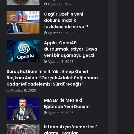
Ağustos 6, 2026
Özgür Özel’in yeni
dokunulmazlık
fezlekesinde ne var?
Ağustos 6, 2026
Apple, OpenAI’ı
durdurmak istiyor: Dava
yeni bir aşamaya geçti
Ağustos 6, 2026
Suruç Katliamı’nın 11. Yılı… Emep Genel
Başkanı Aslan: “Gerçek Adalet Sağlanana
Kadar Mücadelemizi Sürdüreceğiz”
Ağustos 6, 2026
MESEM ile Mesleki
Eğitimde Yeni Dönem
Ağustos 6, 2026
İstanbul için ‘cumartesi’
alarmı! Uyarılar