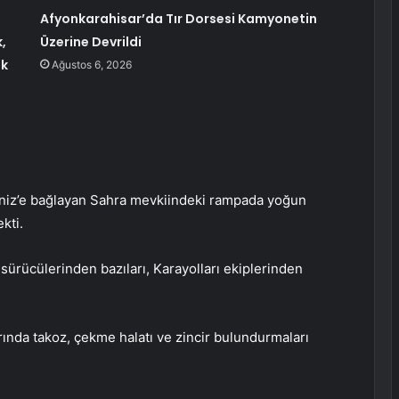
Afyonkarahisar’da Tır Dorsesi Kamyonetin
,
Üzerine Devrildi
uk
Ağustos 6, 2026
niz’e bağlayan Sahra mevkiindeki rampada yoğun
kti.
sürücülerinden bazıları, Karayolları ekiplerinden
rında takoz, çekme halatı ve zincir bulundurmaları