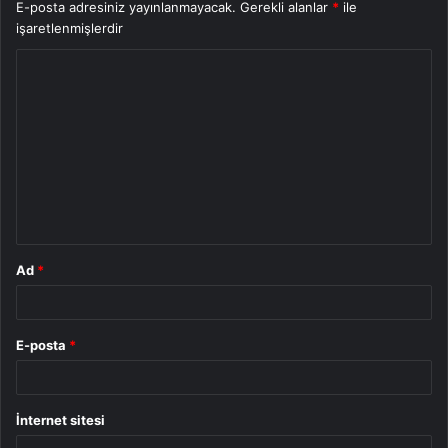
E-posta adresiniz yayınlanmayacak.
Gerekli alanlar
*
ile
işaretlenmişlerdir
Y
o
r
u
m
*
Ad
*
E-posta
*
İnternet sitesi