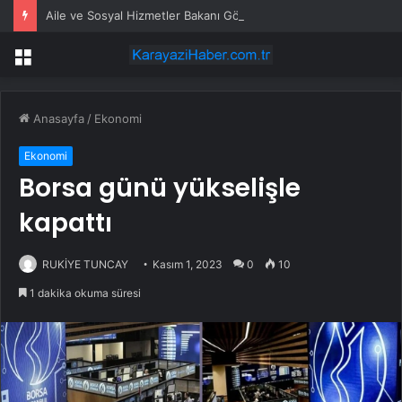
Aile ve Sosyal Hizmetler Bakanı Göktaş: “Aile kurmak, sevgi, sadakat ve sorumluluk üstüne yeni bir hayat kurmaktır”
Menü
Anasayfa
/
Ekonomi
Ekonomi
Borsa günü yükselişle
kapattı
RUKİYE TUNCAY
Kasım 1, 2023
0
10
1 dakika okuma süresi