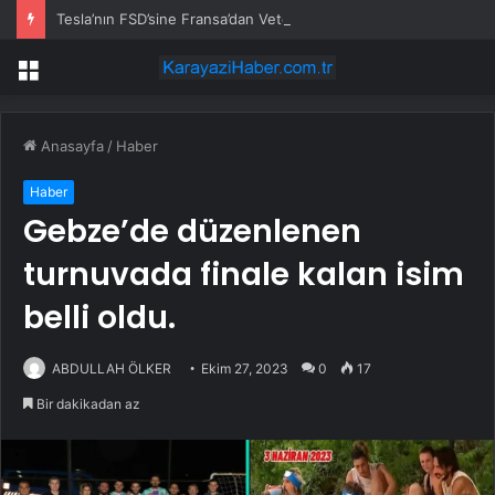
Tesla’nın FSD’sine Fransa’dan Veto: Güvenlik Endişeleri Öne Çıktı
Menü
Anasayfa
/
Haber
Haber
Gebze’de düzenlenen
turnuvada finale kalan isim
belli oldu.
ABDULLAH ÖLKER
Ekim 27, 2023
0
17
Bir dakikadan az