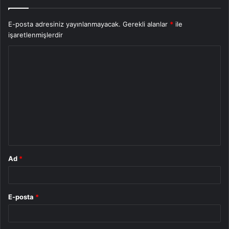
E-posta adresiniz yayınlanmayacak.
Gerekli alanlar
*
ile
işaretlenmişlerdir
Y
o
r
u
m
*
Ad
*
E-posta
*