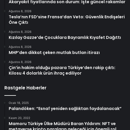
Akaryakıt fiyatlarında son durum: İşte güncel rakamlar
Ağustos 8, 2026
Tesla’nın FSD’sine Fransa’dan Veto: Güvenlik Endişeleri
Öne Çıktı
Ağustos 8, 2026
Kızılay Gazze’de Çocuklara Bayramlık Kıyafet Dağıttı
Ağustos 8, 2026
MHP’den dikkat çeken mutlak butlan itirazı
Ağustos 8, 2026
Çin’in hakim olduğu pazara Türkiye’den rakip çıktı:
Kilosu 4 dolarlık ürün ihraç ediliyor
Rastgele Haberler
Ocak 18, 2025
Palandöken: “Esnaf yeniden sağlıktan faydalanacak”
Kasım 20, 2022
Mamoru Türkiye Ülke Müdürü Baran Yıldırım: NFT ve
metaverse kripto paraların geleceği için önemli rol