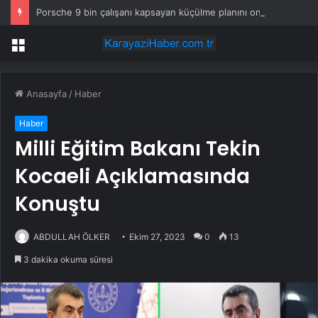
Porsche 9 bin çalışanı kapsayan küçülme planını onayladı
Menü
Anasayfa
/
Haber
Haber
Milli Eğitim Bakanı Tekin
Kocaeli Açıklamasında
Konuştu
ABDULLAH ÖLKER
Ekim 27, 2023
0
13
3 dakika okuma süresi