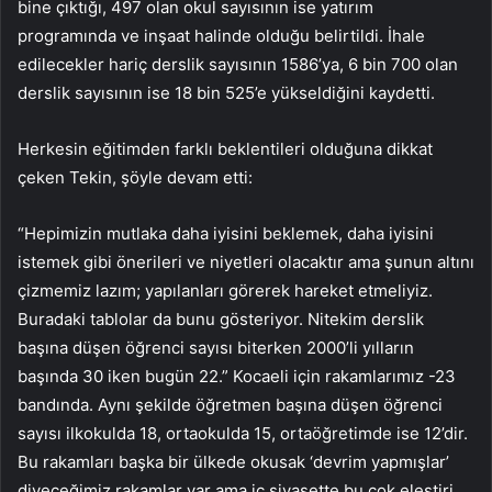
bine çıktığı, 497 olan okul sayısının ise yatırım
programında ve inşaat halinde olduğu belirtildi. İhale
edilecekler hariç derslik sayısının 1586’ya, 6 bin 700 olan
derslik sayısının ise 18 bin 525’e yükseldiğini kaydetti.
Herkesin eğitimden farklı beklentileri olduğuna dikkat
çeken Tekin, şöyle devam etti:
“Hepimizin mutlaka daha iyisini beklemek, daha iyisini
istemek gibi önerileri ve niyetleri olacaktır ama şunun altını
çizmemiz lazım; yapılanları görerek hareket etmeliyiz.
Buradaki tablolar da bunu gösteriyor. Nitekim derslik
başına düşen öğrenci sayısı biterken 2000’li yılların
başında 30 iken bugün 22.” Kocaeli için rakamlarımız -23
bandında. Aynı şekilde öğretmen başına düşen öğrenci
sayısı ilkokulda 18, ortaokulda 15, ortaöğretimde ise 12’dir.
Bu rakamları başka bir ülkede okusak ‘devrim yapmışlar’
diyeceğimiz rakamlar var ama iç siyasette bu çok eleştiri