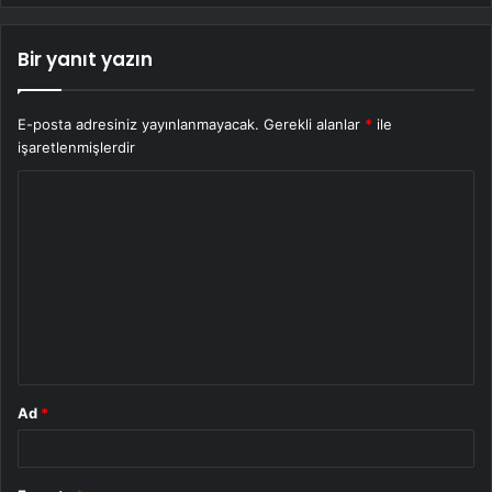
Bir yanıt yazın
E-posta adresiniz yayınlanmayacak.
Gerekli alanlar
*
ile
işaretlenmişlerdir
Y
o
r
u
m
*
Ad
*