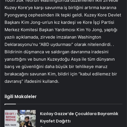
Yoon Suk Yeol’un Washington’da düzenlenen ikili zirvede
Kuzey Kore’ye karşı savunma iş birliğini artırma kararına
Pyongyang cephesinden ilk tepki geldi. Kuzey Kore Devlet
Başkanı Kim Jong-un’un kız kardeşi ve Kore İşçi Partisi
Merkez Komitesi Başkan Yardımcısı Kim Yo Jong, yaptığı
yazılı açıklamada, zirvede imzalanan Washington
Deklarasyonu’nu “ABD uydurması” olarak nitelendirdi. .
Bildirinin düşmanca ve saldırgan davranma iradesini
yansıttığını ve bunun Kuzeydoğu Asya ile tüm dünyanın
barış ve güvenliğini daha büyük bir tehlikeye maruz
bırakacağını savunan Kim, bildiri için “kabul edilemez bir
davranış” ifadesini kullandı.
İlgili Makaleler
Kızılay Gazze’de Çocuklara Bayramlık
Kıyafet Dağıttı