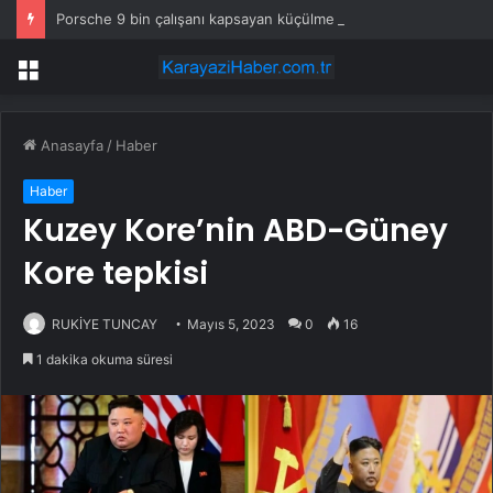
Porsche 9 bin çalışanı kapsayan küçülme planını onayladı
Menü
Anasayfa
/
Haber
Haber
Kuzey Kore’nin ABD-Güney
Kore tepkisi
RUKİYE TUNCAY
Mayıs 5, 2023
0
16
1 dakika okuma süresi