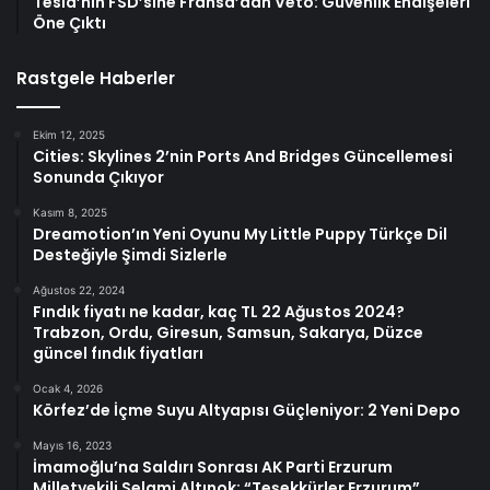
Tesla’nın FSD’sine Fransa’dan Veto: Güvenlik Endişeleri
Öne Çıktı
Rastgele Haberler
Ekim 12, 2025
Cities: Skylines 2’nin Ports And Bridges Güncellemesi
Sonunda Çıkıyor
Kasım 8, 2025
Dreamotion’ın Yeni Oyunu My Little Puppy Türkçe Dil
Desteğiyle Şimdi Sizlerle
Ağustos 22, 2024
Fındık fiyatı ne kadar, kaç TL 22 Ağustos 2024?
Trabzon, Ordu, Giresun, Samsun, Sakarya, Düzce
güncel fındık fiyatları
Ocak 4, 2026
Körfez’de İçme Suyu Altyapısı Güçleniyor: 2 Yeni Depo
Mayıs 16, 2023
İmamoğlu’na Saldırı Sonrası AK Parti Erzurum
Milletvekili Selami Altınok: “Teşekkürler Erzurum”