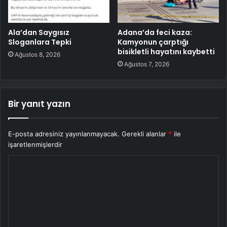
Ala’dan Saygısız
Adana’da feci kaza:
Sloganlara Tepki
Kamyonun çarptığı
bisikletli hayatını kaybetti
Ağustos 8, 2026
Ağustos 7, 2026
Bir yanıt yazın
E-posta adresiniz yayınlanmayacak.
Gerekli alanlar
*
ile
işaretlenmişlerdir
Y
o
r
u
m