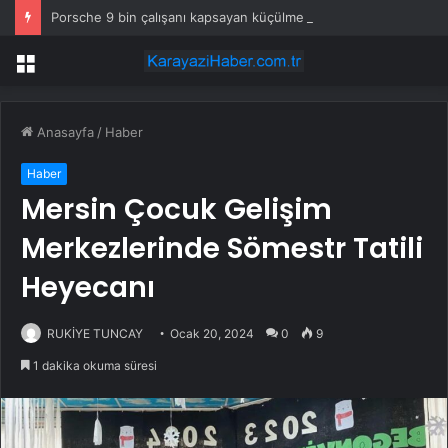
Porsche 9 bin çalışanı kapsayan küçülme planını onayladı
Menü
Anasayfa
/
Haber
Haber
Mersin Çocuk Gelişim
Merkezlerinde Sömestr Tatili
Heyecanı
RUKİYE TUNCAY
Ocak 20, 2024
0
9
1 dakika okuma süresi