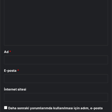
Y
o
r
u
m
*
Ad
*
E-posta
*
İnternet sitesi
Daha sonraki yorumlarımda kullanılması için adım, e-posta