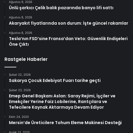
Ağustos 9, 2026
Ünlü şarkıcı Çelik balık pazarında banyo lifi sattı
Ağustos 8, 2026
Akaryakıt fiyatlarında son durum: İşte güncel rakamlar
Ağustos 8, 2026
Tesla’nın FSD’sine Fransa’dan Veto: Güvenlik Endişeleri
Öne Çıktı
Rastgele Haberler
Şubat 22, 2026
Sakarya Çocuk Edebiyat Fuarı tarihe geçti
Şubat 23, 2026
Emep Genel Başkanı Aslan: Saray Rejimi, İşçiler ve
Emekçiler Yerine Faiz Lobilerine, Rantçılara ve
Tefecilere Kaynak Aktarmaya Devam Ediyor
Ekim 24, 2025
Mersin’de Üreticilere Tohum Eleme Makinesi Desteği
Aralık 13, 2025