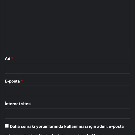
o
r
u
m
*
Ad
*
E-posta
*
İnternet sitesi
Daha sonraki yorumlarımda kullanılması için adım, e-posta