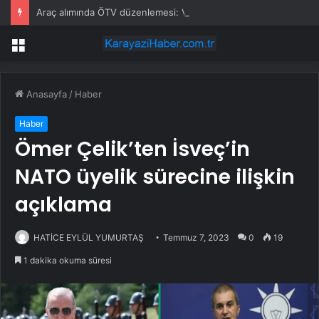
Araç alımında ÖTV düzenlemesi: Vatandaşlar bayilere akın etti
Menü
Anasayfa
/
Haber
Haber
Ömer Çelik’ten İsveç’in
NATO üyelik sürecine ilişkin
açıklama
HATİCE EYLÜL YUMURTAŞ
Temmuz 7, 2023
0
19
1 dakika okuma süresi