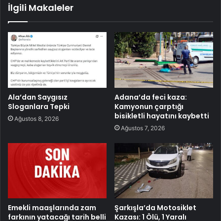
İlgili Makaleler
Ala’dan Saygısız
Adana’da feci kaza:
Sloganlara Tepki
Kamyonun çarptığı
bisikletli hayatını kaybetti
Ağustos 8, 2026
Ağustos 7, 2026
Emekli maaşlarında zam
Şarkışla’da Motosiklet
farkının yatacağı tarih belli
Kazası: 1 Ölü, 1 Yaralı