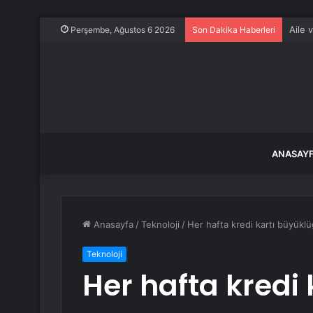
Aile 
Perşembe, Ağustos 6 2026
Son Dakika Haberleri
ANASAY
Anasayfa
/
Teknoloji
/
Her hafta kredi kartı büyüklü
Teknoloji
Her hafta kredi 