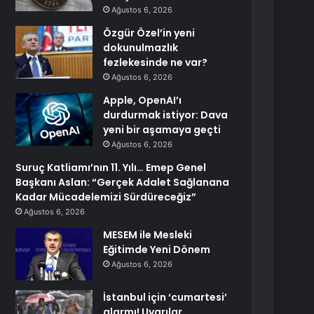
Ağustos 6, 2026
Özgür Özel’in yeni
dokunulmazlık
fezlekesinde ne var?
Ağustos 6, 2026
Apple, OpenAI’ı
durdurmak istiyor: Dava
yeni bir aşamaya geçti
Ağustos 6, 2026
Suruç Katliamı’nın 11. Yılı… Emep Genel
Başkanı Aslan: “Gerçek Adalet Sağlanana
Kadar Mücadelemizi Sürdüreceğiz”
Ağustos 6, 2026
MESEM ile Mesleki
Eğitimde Yeni Dönem
Ağustos 6, 2026
İstanbul için ‘cumartesi’
alarmı! Uyarılar