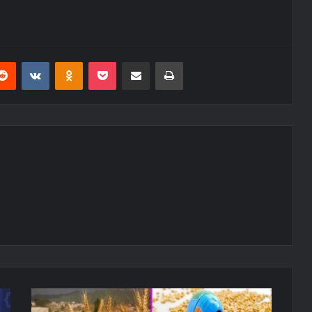
erest
Reddit
VKontakte
Odnoklassniki
Pocket
E-Posta ile paylaş
Yazdır