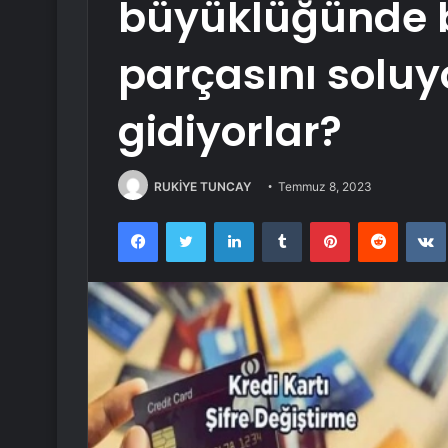
büyüklüğünde bi
parçasını soluy
gidiyorlar?
RUKİYE TUNCAY
Temmuz 8, 2023
Facebook
Twitter
LinkedIn
Tumblr
Pinterest
Reddit