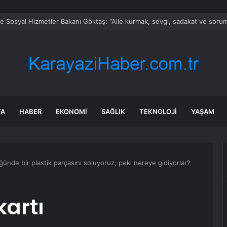
ve Sosyal Hizmetler Bakanı Göktaş: “Aile kurmak, sevgi, sadakat ve sorum
FA
HABER
EKONOMI
SAĞLIK
TEKNOLOJI
YAŞAM
ğünde bir plastik parçasını soluyoruz; peki nereye gidiyorlar?
kartı