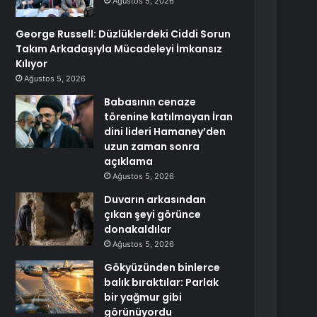
Ağustos 5, 2026
George Russell: Düzlüklerdeki Ciddi Sorun
Takım Arkadaşıyla Mücadeleyi İmkansız
Kılıyor
Ağustos 5, 2026
Babasının cenaze
törenine katılmayan İran
dini lideri Hamaney’den
uzun zaman sonra
açıklama
Ağustos 5, 2026
Duvarın arkasından
çıkan şeyi görünce
donakaldılar
Ağustos 5, 2026
Gökyüzünden binlerce
balık bıraktılar: Parlak
bir yağmur gibi
görünüyordu