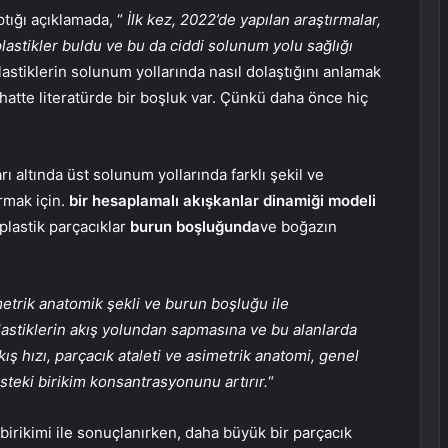
ptığı açıklamada, “
İlk kez, 2022’de yapılan araştırmalar,
lastikler buldu ve bu da ciddi solunum yolu sağlığı
astiklerin solunum yollarında nasıl dolaştığını anlamak
atte literatürde bir boşluk var. Çünkü daha önce hiç
rı altında üst solunum yollarında farklı şekil ve
ırmak için.
bir hesaplamalı akışkanlar dinamiği modeli
 plastik parçacıklar
burun boşluğunda
ve boğazın
trik anatomik şekli ve burun boşluğu ile
lastiklerin akış yolundan sapmasına ve bu alanlarda
kış hızı, parçacık ataleti ve asimetrik anatomi, genel
ksteki birikim konsantrasyonunu artırır.
“
 birikimi ile sonuçlanırken, daha büyük bir parçacık