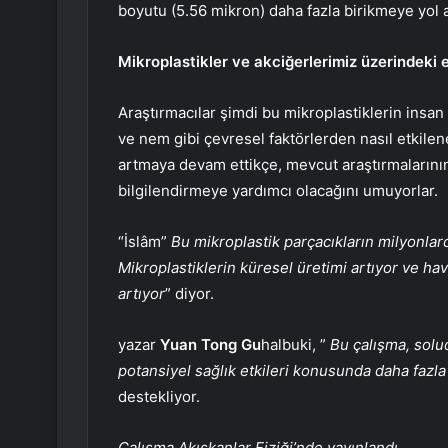
boyutu (5.56 mikron) daha fazla birikmeye yol a
Mikroplastikler ve akciğerlerimiz üzerindeki e
Araştırmacılar şimdi bu mikroplastiklerin insan 
ve nem gibi çevresel faktörlerden nasıl etkilen
artmaya devam ettikçe, mevcut araştırmalarının m
bilgilendirmeye yardımcı olacağını umuyorlar.
“İslâm”
Bu mikroplastik parçacıkların milyonlar
Mikroplastiklerin küresel üretimi artıyor ve h
artıyor
” diyor.
yazar
Yuan Tong Gu
halbuki, ”
Bu çalışma, solu
potansiyel sağlık etkileri konusunda daha fazla
destekliyor.
Çalışma Akışkanlar Fiziği’nde yayınlandı.