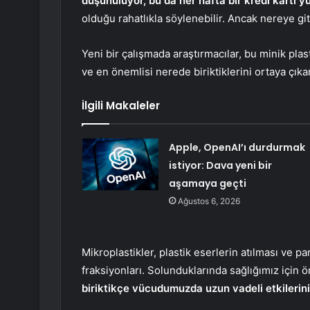
düşünülüyor, bu da her hafta bir kredi kartı 
olduğu rahatlıkla söylenebilir. Ancak nereye gi
Yeni bir çalışmada araştırmacılar, bu minik plas
ve en önemlisi nerede biriktiklerini ortaya çıka
İlgili Makaleler
Apple, OpenAI’ı durdurmak
istiyor: Dava yeni bir
aşamaya geçti
Ağustos 6, 2026
Mikroplastikler, plastik eserlerin atılması ve
fraksiyonları. Solunduklarında sağlığımız için ön
biriktikçe vücudumuzda uzun vadeli etkilerini