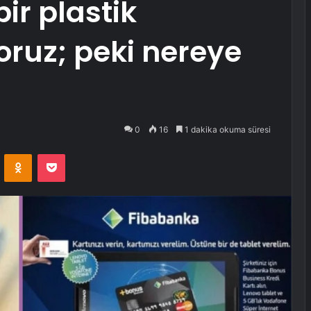
r plastik
oruz; peki nereye
0
16
1 dakika okuma süresi
VKontakte
Odnoklassniki
Pocket