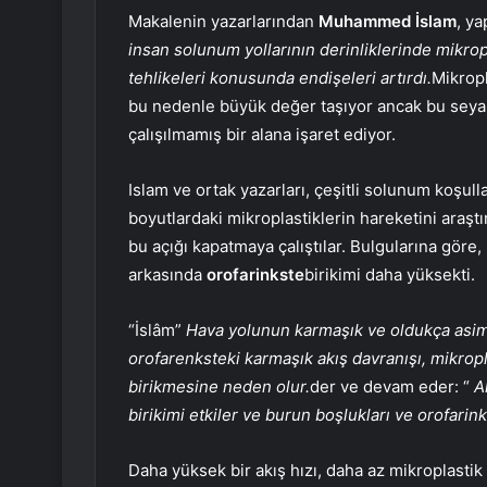
Makalenin yazarlarından
Muhammed İslam
, ya
insan solunum yollarının derinliklerinde mikrop
tehlikeleri konusunda endişeleri artırdı.
Mikropl
bu nedenle büyük değer taşıyor ancak bu seyah
çalışılmamış bir alana işaret ediyor.
Islam ve ortak yazarları, çeşitli solunum koşulla
boyutlardaki mikroplastiklerin hareketini araşt
bu açığı kapatmaya çalıştılar. Bulgularına göre,
arkasında
orofarinkste
birikimi daha yüksekti.
“İslâm”
Hava yolunun karmaşık ve oldukça asime
orofarenksteki karmaşık akış davranışı, mikrop
birikmesine neden olur.
der ve devam eder: “
A
birikimi etkiler ve burun boşlukları ve orofarin
Daha yüksek bir akış hızı, daha az mikroplastik