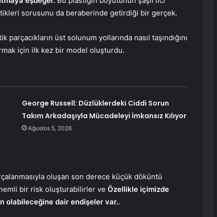
yutmaya eşdeğer.
Bu plastiğin boyutunun şaşırtıcı
ttikleri sorusunu da beraberinde getirdiği bir gerçek.
tik parçacıkların üst solunum yollarında nasıl taşındığını
rmak için ilk kez bir model oluşturdu.
George Russell: Düzlüklerdeki Ciddi Sorun
Takım Arkadaşıyla Mücadeleyi İmkansız Kılıyor
Ağustos 5, 2026
 parçalanmasıyla oluşan son derece küçük döküntü
emli bir risk oluşturabilirler ve
Özellikle içimizde
n olabileceğine dair endişeler var.
.