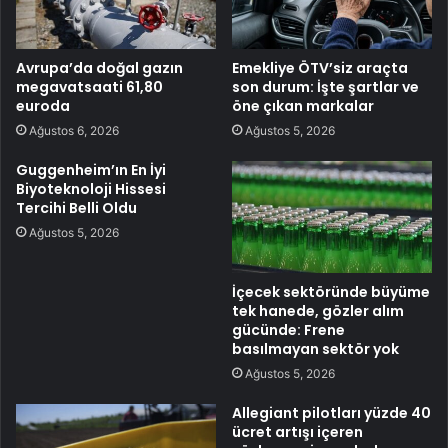
Avrupa’da doğal gazın
Emekliye ÖTV’siz araçta
megavatsaati 61,80
son durum: İşte şartlar ve
euroda
öne çıkan markalar
Ağustos 6, 2026
Ağustos 5, 2026
Guggenheim’ın En İyi
Biyoteknoloji Hissesi
Tercihi Belli Oldu
Ağustos 5, 2026
İçecek sektöründe büyüme
tek hanede, gözler alım
gücünde: Frene
basılmayan sektör yok
Ağustos 5, 2026
Allegiant pilotları yüzde 40
ücret artışı içeren