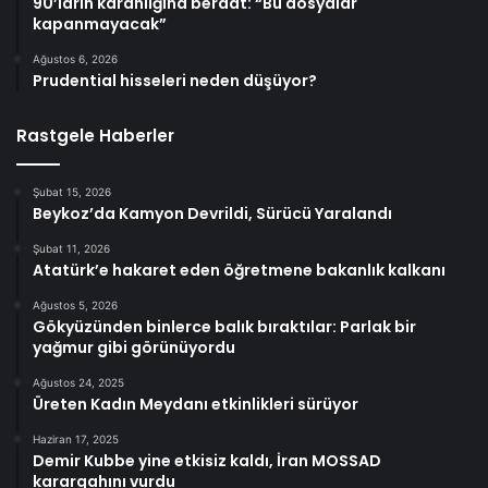
90’ların karanlığına beraat: “Bu dosyalar
kapanmayacak”
Ağustos 6, 2026
Prudential hisseleri neden düşüyor?
Rastgele Haberler
Şubat 15, 2026
Beykoz’da Kamyon Devrildi, Sürücü Yaralandı
Şubat 11, 2026
Atatürk’e hakaret eden öğretmene bakanlık kalkanı
Ağustos 5, 2026
Gökyüzünden binlerce balık bıraktılar: Parlak bir
yağmur gibi görünüyordu
Ağustos 24, 2025
Üreten Kadın Meydanı etkinlikleri sürüyor
Haziran 17, 2025
Demir Kubbe yine etkisiz kaldı, İran MOSSAD
karargahını vurdu