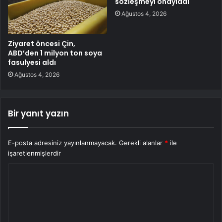
sözleşmeyi onayladı
Ağustos 4, 2026
Ziyaret öncesi Çin,
ABD’den 1 milyon ton soya
fasulyesi aldı
Ağustos 4, 2026
Bir yanıt yazın
E-posta adresiniz yayınlanmayacak.
Gerekli alanlar
*
ile
işaretlenmişlerdir
Y
o
r
u