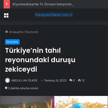
Afyonkarahisar’da Tır Dorsesi Kamyonetin Üzerine Devrildi
Menü
Anasayfa
/
Ekonomi
Ekonomi
Türkiye’nin tahıl
reyonundaki duruşu
zekiceydi
ABDULLAH ÖLKER
Temmuz 8, 2023
0
12
2 dakika okuma süresi