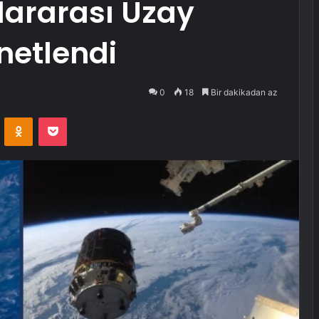
lararası Uzay
netlendi
0
18
Bir dakikadan az
VKontakte
Odnoklassniki
Pocket