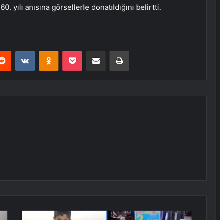
0. yılı anısına görsellerle donatıldığını belirtti.
erest
Reddit
VKontakte
Odnoklassniki
Pocket
E-Posta ile paylaş
Yazdır