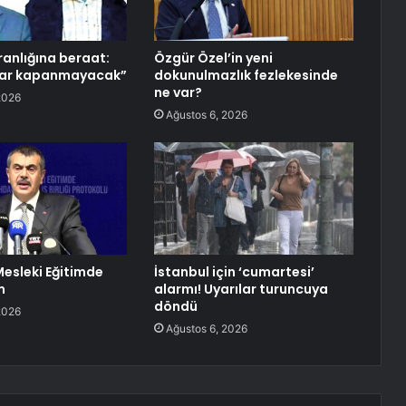
ranlığına beraat:
Özgür Özel’in yeni
lar kapanmayacak”
dokunulmazlık fezlekesinde
ne var?
2026
Ağustos 6, 2026
Mesleki Eğitimde
İstanbul için ‘cumartesi’
m
alarmı! Uyarılar turuncuya
döndü
2026
Ağustos 6, 2026