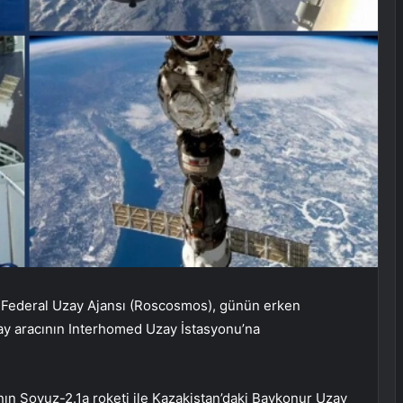
Federal Uzay Ajansı (Roscosmos), günün erken
zay aracının Interhomed Uzay İstasyonu’na
ın Soyuz-2.1a roketi ile Kazakistan’daki Baykonur Uzay