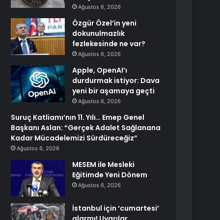
Ağustos 6, 2026
Özgür Özel’in yeni
dokunulmazlık
fezlekesinde ne var?
Ağustos 6, 2026
Apple, OpenAI’ı
durdurmak istiyor: Dava
yeni bir aşamaya geçti
Ağustos 6, 2026
Suruç Katliamı’nın 11. Yılı… Emep Genel
Başkanı Aslan: “Gerçek Adalet Sağlanana
Kadar Mücadelemizi Sürdüreceğiz”
Ağustos 6, 2026
MESEM ile Mesleki
Eğitimde Yeni Dönem
Ağustos 6, 2026
İstanbul için ‘cumartesi’
alarmı! Uyarılar