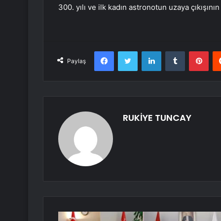
300. yılı ve ilk kadın astronotun uzaya çıkışının 6
Facebook
Twitter
LinkedIn
Tumblr
Pint
Paylaş
RUKİYE TUNCAY