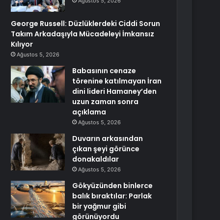
Ağustos 5, 2026
George Russell: Düzlüklerdeki Ciddi Sorun
Takım Arkadaşıyla Mücadeleyi İmkansız
Kılıyor
Ağustos 5, 2026
Babasının cenaze
törenine katılmayan İran
dini lideri Hamaney’den
uzun zaman sonra
açıklama
Ağustos 5, 2026
Duvarın arkasından
çıkan şeyi görünce
donakaldılar
Ağustos 5, 2026
Gökyüzünden binlerce
balık bıraktılar: Parlak
bir yağmur gibi
görünüyordu