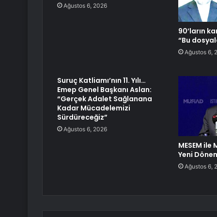
Ağustos 6, 2026
90’ların ka
“Bu dosya
Ağustos 6, 
Suruç Katliamı’nın 11. Yılı…
Emep Genel Başkanı Aslan:
“Gerçek Adalet Sağlanana
Kadar Mücadelemizi
Sürdüreceğiz”
Ağustos 6, 2026
MESEM ile 
Yeni Döne
Ağustos 6, 