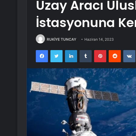
Uzay Aracı Ulus
İstasyonuna Ke
RUKİYE TUNCAY
Haziran 14, 2023
Facebook
Twitter
LinkedIn
Tumblr
Pinterest
Reddit