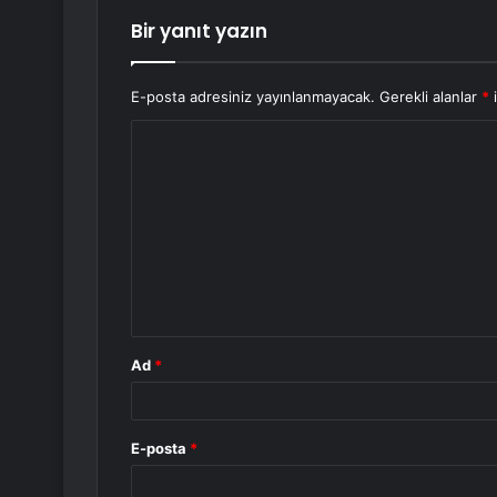
Bir yanıt yazın
E-posta adresiniz yayınlanmayacak.
Gerekli alanlar
*
i
Y
o
r
u
m
*
Ad
*
E-posta
*