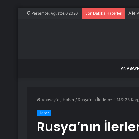
Aile 
Perşembe, Ağustos 6 2026
Son Dakika Haberleri
ANASAY
Anasayfa
/
Haber
/
Rusya’nın İlerlemesi MS-23 Kar
Haber
Rusya’nın İlerl