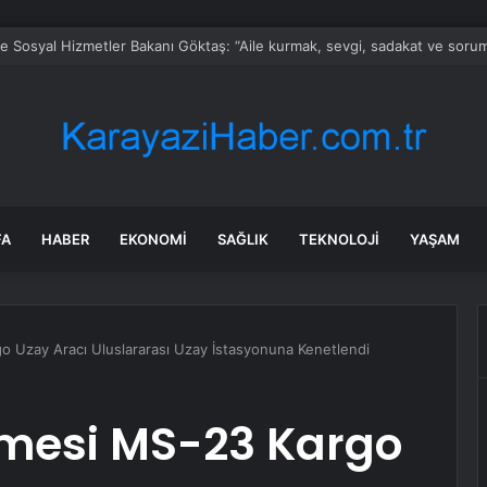
ve Sosyal Hizmetler Bakanı Göktaş: “Aile kurmak, sevgi, sadakat ve sorum
FA
HABER
EKONOMI
SAĞLIK
TEKNOLOJI
YAŞAM
go Uzay Aracı Uluslararası Uzay İstasyonuna Kenetlendi
emesi MS-23 Kargo