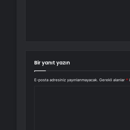
Bir yanıt yazın
E-posta adresiniz yayınlanmayacak.
Gerekli alanlar
*
i
Y
o
r
u
m