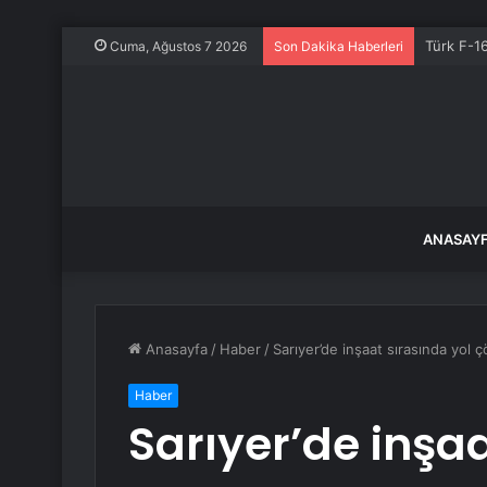
Bayram ö
Cuma, Ağustos 7 2026
Son Dakika Haberleri
ANASAY
Anasayfa
/
Haber
/
Sarıyer’de inşaat sırasında yol ç
Haber
Sarıyer’de inşaa