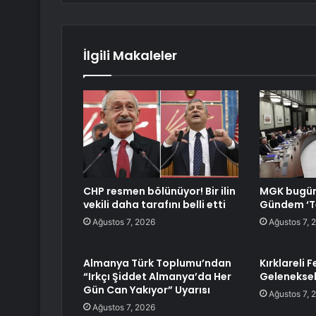
İlgili Makaleler
CHP resmen bölünüyor! Bir ilin
MGK bugün
vekili daha tarafını belli etti
Gündem ‘Te
Ağustos 7, 2026
Ağustos 7, 
Almanya Türk Toplumu’ndan
Kırklareli 
“Irkçı Şiddet Almanya’da Her
Geleneksel
Gün Can Yakıyor” Uyarısı
Ağustos 7, 
Ağustos 7, 2026