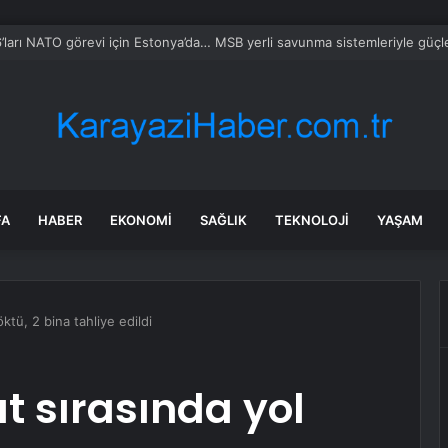
ncesi Eminönü’nde yoğunluk, satışlar durgun
FA
HABER
EKONOMI
SAĞLIK
TEKNOLOJI
YAŞAM
öktü, 2 bina tahliye edildi
t sırasında yol