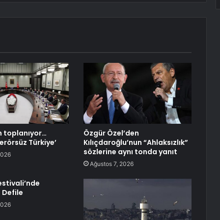
 toplanıyor…
Özgür Özel’den
rörsüz Türkiye’
Kılıçdaroğlu’nun “Ahlaksızlık”
sözlerine aynı tonda yanıt
2026
Ağustos 7, 2026
Festivali’nde
 Defile
2026