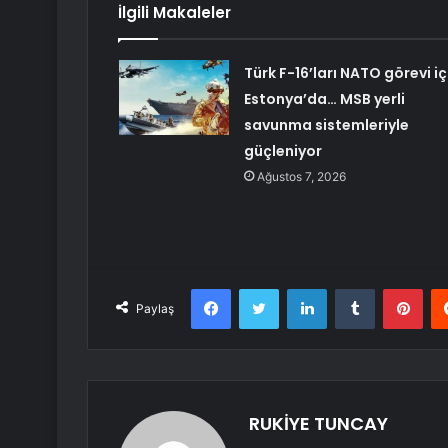
İlgili Makaleler
Türk F-16’ları NATO görevi iç
Estonya’da… MSB yerli
savunma sistemleriyle
güçleniyor
Ağustos 7, 2026
Facebook
Twitter
LinkedIn
Tumblr
Pint
Paylaş
RUKİYE TUNCAY