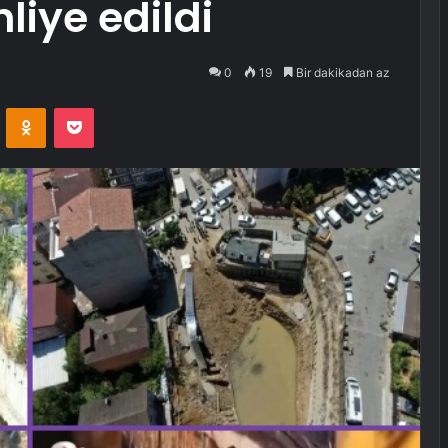
liye edildi
0
19
Bir dakikadan az
VKontakte
Odnoklassniki
Pocket