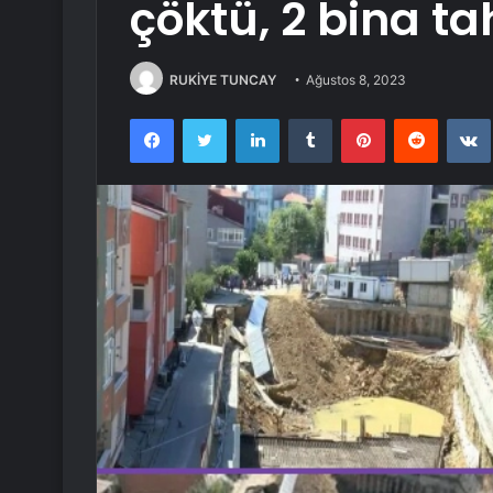
çöktü, 2 bina tah
RUKİYE TUNCAY
Ağustos 8, 2023
Facebook
Twitter
LinkedIn
Tumblr
Pinterest
Reddit