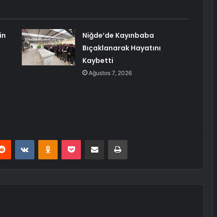
in
Niğde’de Kayınbaba
Bıçaklanarak Hayatını
Kaybetti
Ağustos 7, 2026
erest
Reddit
VKontakte
Odnoklassniki
Pocket
E-Posta ile paylaş
Yazdır