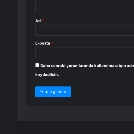
*
Ad
*
E-posta
*
Daha sonraki yorumlarımda kullanılması için adı
kaydedilsin.