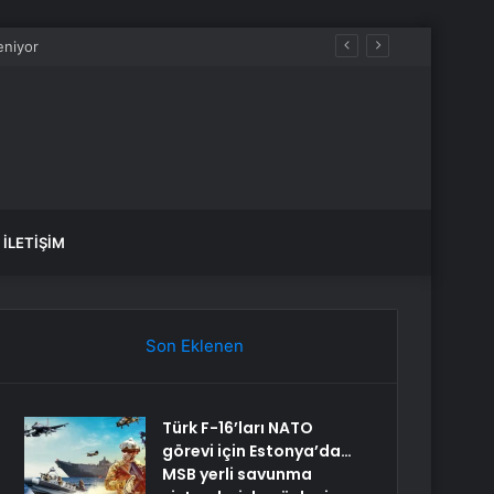
İLETIŞIM
Son Eklenen
Türk F-16’ları NATO
görevi için Estonya’da…
MSB yerli savunma